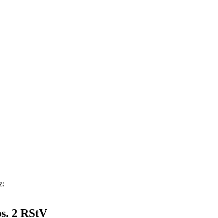
z:
bs. 2 RStV