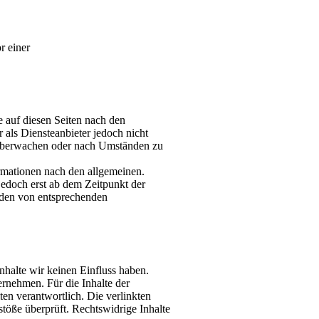
r einer
e auf diesen Seiten nach den
als Diensteanbieter jedoch nicht
u überwachen oder nach Umständen zu
rmationen nach den allgemeinen.
 jedoch erst ab dem Zeitpunkt der
rden von entsprechenden
nhalte wir keinen Einfluss haben.
rnehmen. Für die Inhalte der
iten verantwortlich. Die verlinkten
ße überprüft. Rechtswidrige Inhalte